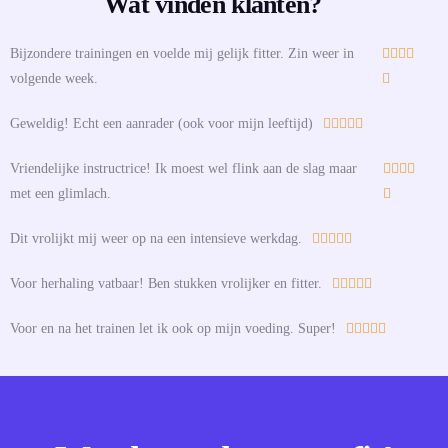
Wat vinden klanten?
Bijzondere trainingen en voelde mij gelijk fitter. Zin weer in




volgende week.

Geweldig! Echt een aanrader (ook voor mijn leeftijd)





Vriendelijke instructrice! Ik moest wel flink aan de slag maar




met een glimlach.

Dit vrolijkt mij weer op na een intensieve werkdag.





Voor herhaling vatbaar! Ben stukken vrolijker en fitter.





Voor en na het trainen let ik ook op mijn voeding. Super!




