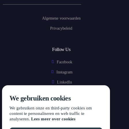
Algemene voorwaarden
Privacybeleid
Follow Us
Facebook
Instagram
LinkedIn
We gebruiken cookies
Wordt fit!
We gebruiken onze en third-party cookies om
content te personaliseren en web traffic te
Proefles
analyseren.
Lees meer over cookies